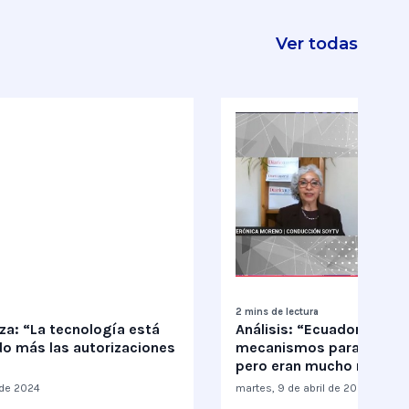
Ver todas
2 mins de lectura
za: “La tecnología está
Análisis: “Ecuador tenía 
do más las autorizaciones
mecanismos para detener
pero eran mucho más le
o de 2024
martes, 9 de abril de 2024