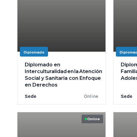
Diplomado
Diploma
Diplomado en
Diplo
Interculturalidad en la Atención
Famili
Social y Sanitaria con Enfoque
Adole
en Derechos
Sede
Online
Sede
Online