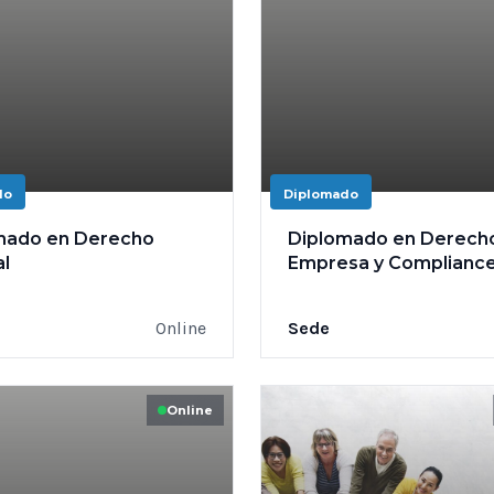
do
Diplomado
mado en Derecho
Diplomado en Derech
al
Empresa y Complianc
Online
Sede
Online