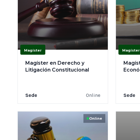
Magíster
Magíster
Magíster en Derecho y
Magís
Litigación Constitucional
Econó
Sede
Online
Sede
Online