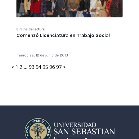
3 mins de lectura
Comenzó Licenciatura en Trabajo Social
miércoles, 12 de junio de 2013
<
1
2
…
93
94
95
96
97
>