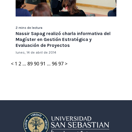
2 mins de lectura
Nassir Sapag realizó charla informativa del
Magíster en Gestión Estratégica y
Evaluación de Proyectos
lunes, 14 de abril de 2014
<
1
2
…
89
90
91
…
96
97
>