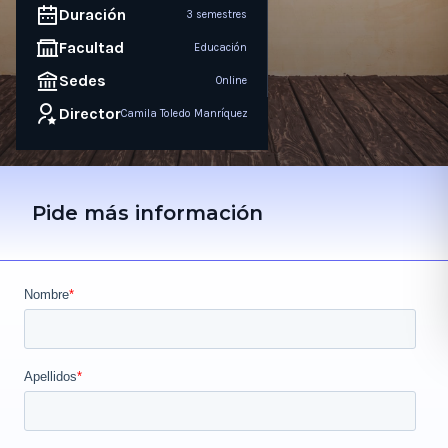
Duración
3 semestres
Facultad
Educación
Sedes
Online
Director
Camila Toledo Manríquez
Pide más información