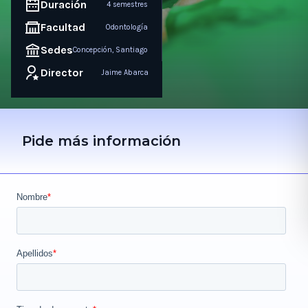
Duración
4 semestres
Facultad
Odontología
Sedes
Concepción, Santiago
Director
Jaime Abarca
Pide más información