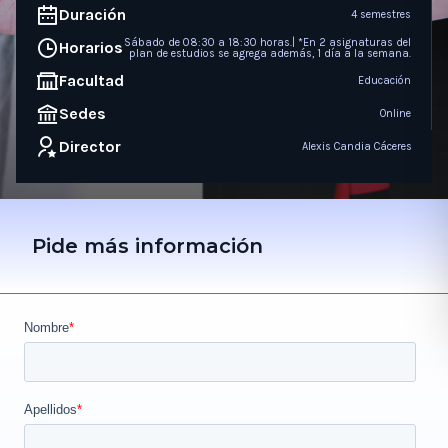
Duración
4 semestres
Sábado de 08:30 a 18:30 horas.| *En 2 asignaturas del
Horarios
plan de estudios se agrega además, 1 día a la semana.
Facultad
Educación
Sedes
Online
Director
Alexis Candia Cáceres
Pide más información