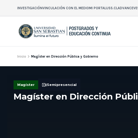
INVESTIGACIÓN
VINCULACIÓN CON EL MEDIO
MI PORTAL
USS.CL
ADVANCE
VE
Inicio
Magíster en Dirección Pública y Gobierno
Magíster
Semipresencial
Magíster en Dirección Públ