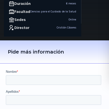
Duración
6 meses
Facultad
Ciencias para el Cuidado de la Salud
Sedes
Online
Director
Cristián Cáceres
Pide más información