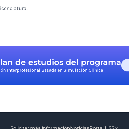
licenciatura.
 plan de estudios del programa
n Interprofesional Basada en Simulación Clínica
Solicitar más información
Noticias
Portal USS