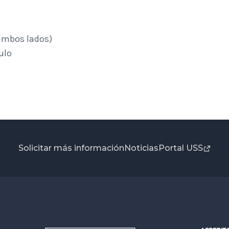
 ambos lados)
ulo
Solicitar más información
Noticias
Portal USS