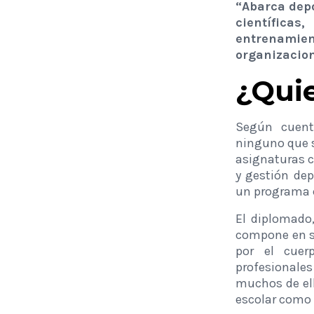
“Abarca depo
científica
entrenamie
organizacio
¿Quie
Según cuent
ninguno que s
asignaturas c
y gestión dep
un programa 
El diplomado,
compone en su
por el cuer
profesionales
muchos de el
escolar como 