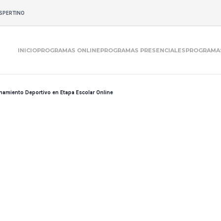
SPERTINO
INICIO
PROGRAMAS ONLINE
PROGRAMAS PRESENCIALES
PROGRAMAS
namiento Deportivo en Etapa Escolar Online