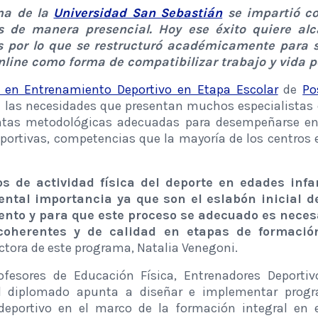
ma de la
Universidad San Sebastián
se impartió co
s de manera presencial. Hoy ese éxito quiere al
s por lo que se restructuró académicamente para 
line como forma de compatibilizar trabajo y vida p
 en Entrenamiento Deportivo en Etapa Escolar
de
Po
 las necesidades que presentan muchos especialistas 
ntas metodológicas adecuadas para desempeñarse en 
eportivas, competencias que la mayoría de los centros
s de actividad física del deporte en edades infa
tal importancia ya que son el eslabón inicial de
ento y para que este proceso se adecuado es neces
oherentes y de calidad en etapas de formación
ectora de este programa, Natalia Venegoni.
rofesores de Educación Física, Entrenadores Deportiv
el diplomado apunta a diseñar e implementar prog
deportivo en el marco de la formación integral en e