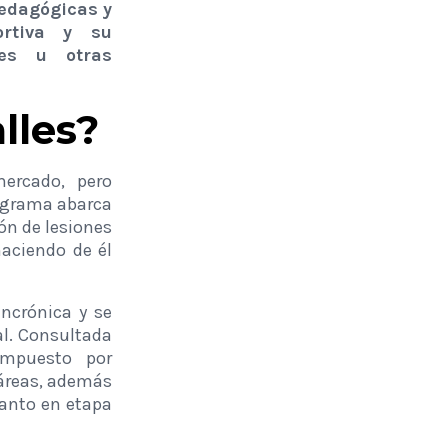
pedagógicas y
ortiva y su
nes u otras
lles?
ercado, pero
rograma abarca
ón de lesiones
aciendo de él
incrónica y se
al. Consultada
ompuesto por
 áreas, además
anto en etapa