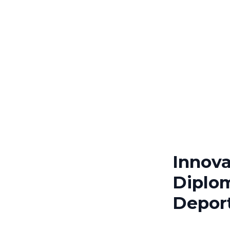
Innova
Diplo
Deport