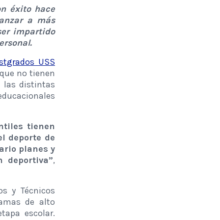
n éxito hace
canzar a más
ser impartido
ersonal.
stgrados USS
que no tienen
las distintas
 educacionales
ntiles tienen
l deporte de
ario planes y
 deportiva”
,
os y Técnicos
ramas de alto
tapa escolar.