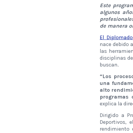
Este progra
algunos año
profesionale
de manera on
El Diplomado
nace debido a
las herramie
disciplinas d
buscan.
“Los proceso
una fundamen
alto rendimi
programas c
explica la dir
Dirigido a P
Deportivos, 
rendimiento 