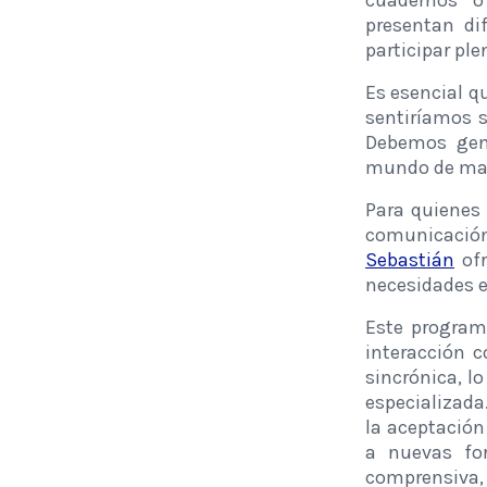
cuadernos o
presentan di
participar pl
Es esencial q
sentiríamos s
Debemos gene
mundo de man
Para quienes 
comunicación
Sebastián
ofr
necesidades e
Este programa
interacción 
sincrónica, l
especializada
la aceptación
a nuevas fo
comprensiva, 