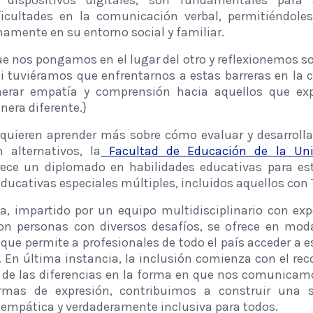
 dispositivos digitales, son fundamentales para 
ficultades en la comunicación verbal, permitiéndoles
enamente en su entorno social y familiar.
ue nos pongamos en el lugar del otro y reflexionemos 
i tuviéramos que enfrentarnos a estas barreras en la
rar empatía y comprensión hacia aquellos que exp
era diferente.}
quieren aprender más sobre cómo evaluar y desarrolla
 alternativos, la
Facultad de Educación de la Uni
ece un diplomado en habilidades educativas para es
ducativas especiales múltiples, incluidos aquellos con 
, impartido por un equipo multidisciplinario con exp
con personas con diversos desafíos, se ofrece en mod
o que permite a profesionales de todo el país acceder a 
. En última instancia, la inclusión comienza con el re
 de las diferencias en la forma en que nos comunicamo
rmas de expresión, contribuimos a construir una 
empática y verdaderamente inclusiva para todos.