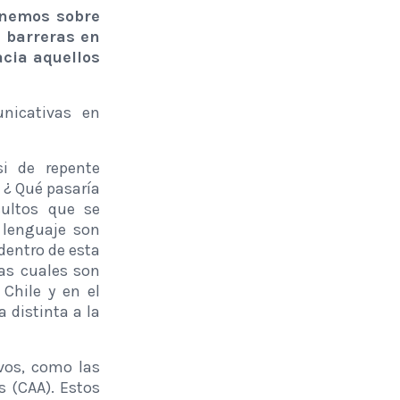
onemos sobre
 barreras en
cia aquellos
nicativas en
i de repente
 ¿ Qué pasaría
cultos que se
 lenguaje son
dentro de esta
las cuales son
Chile y en el
distinta a la
vos, como las
 (CAA). Estos