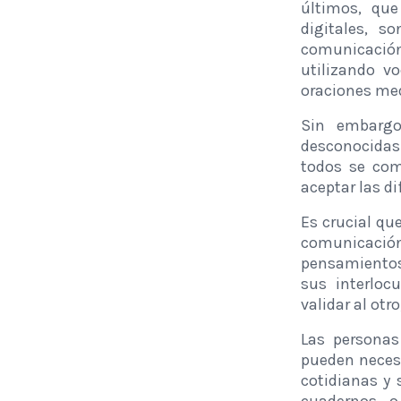
últimos, qu
digitales, s
comunicació
utilizando v
oraciones me
Sin embargo
desconocidas 
todos se com
aceptar las di
Es crucial qu
comunicació
pensamientos,
sus interloc
validar al otr
Las personas
pueden neces
cotidianas y 