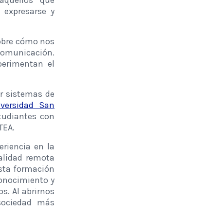
aquellos que
 expresarse y
sobre cómo nos
 comunicación.
erimentan el
r sistemas de
versidad San
tudiantes con
TEA.
eriencia en la
alidad remota
esta formación
conocimiento y
s. Al abrirnos
sociedad más