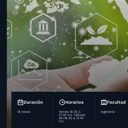
Duración
Horarios
Facultad
18 meses
Viernes 16:30 a
Ingeniería
21:45 hrs. Sábado
de 08:30 a 13:45
hrs.