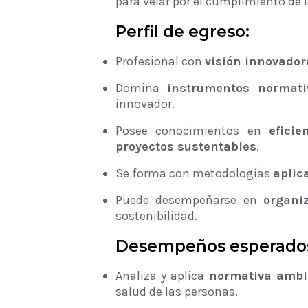
para velar por el cumplimiento de 
Perfil de egreso:
Profesional con
visión innovador
Domina
instrumentos normati
innovador.
Posee conocimientos en
efici
proyectos sustentables
.
Se forma con metodologías
aplic
Puede desempeñarse en
organi
sostenibilidad.
Desempeños esperado
Analiza y aplica
normativa ambi
salud de las personas.