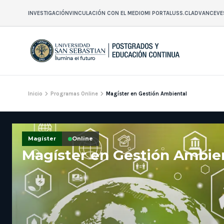
INVESTIGACIÓN
VINCULACIÓN CON EL MEDIO
MI PORTAL
USS.CL
ADVANCE
VE
Inicio
Programas Online
Magíster en Gestión Ambiental
Magíster
Online
Magíster en Gestión Ambie